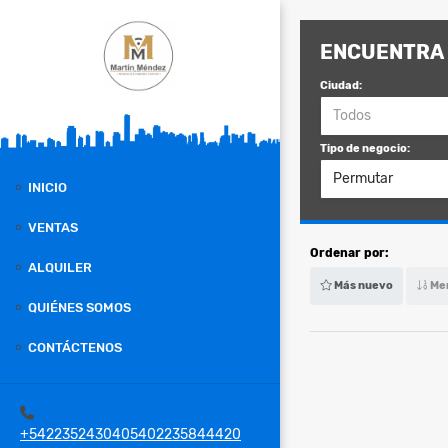
ENCUENTRA 
Ciudad:
Todos
Tipo de negocio:
Permutar
INICIO
VENTAS
Ordenar por:
ALQUILER
Más nuevo
Men
QUIÉNES SOMOS
CONTÁCTENOS
+5422352430405402235844420