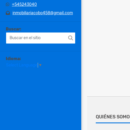
+545243040
inmobiliariacobo458@gmail.com
Buscar:
Idioma:
Select Language
▼
QUIÉNES SOMO