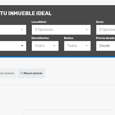
TU INMUEBLE IDEAL
Localidad:
Zona:
0 Opciones
0 Opcion
Dormitorios:
Baños:
Precio desde
Todos
Todos
or precio
Mayor precio