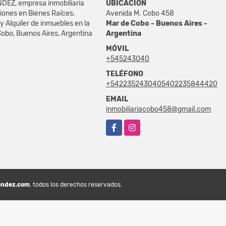
DEZ, empresa inmobiliaria
UBICACIÓN
iones en Bienes Raíces.
Avenida M. Cobo 458
y Alquiler de inmuebles en la
Mar de Cobo - Buenos Aires -
obo, Buenos Aires, Argentina
Argentina
MÓVIL
+545243040
TELÉFONO
+5422352430405402235844420
EMAIL
inmobiliariacobo458@gmail.com
Facebook
Instagram
endez.com
, todos los derechos reservados.