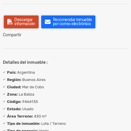
Descargar
Recomendar inmueble
información
por correo electrónico
Compartir
Detalles del inmueble :
País:
Argentina
Región:
Buenos Aires
Ciudad:
Mar de Cobo
Zona:
La Baliza
Código:
9464135
Estado:
Usado
Área Terreno:
430 m²
Tipo de inmueble:
Lote / Terreno
Tipo de negocio:
Venta