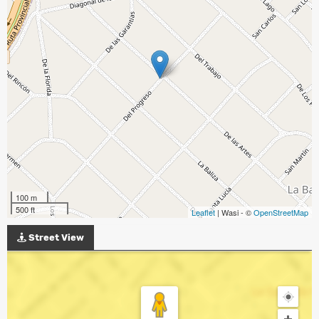
100 m
500 ft
Leaflet
| Wasi - ©
OpenStreetMap
Street View