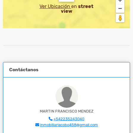
Ver Ubicación
en
street
view
Contáctanos
MARTIN FRANCISCO MENDEZ
+542235243040
inmobiliariacobo458@gmail.com