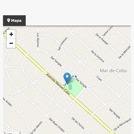
Mapa
+
−