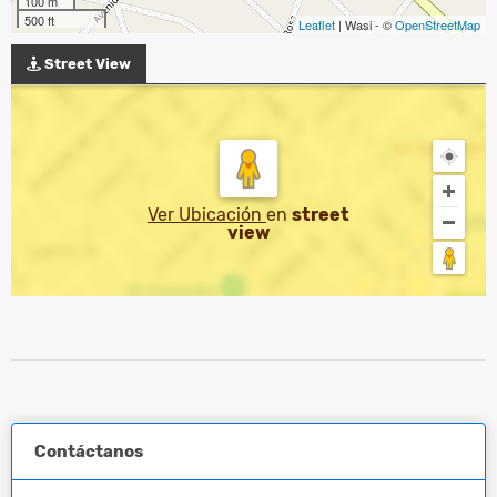
100 m
500 ft
Leaflet
| Wasi - ©
OpenStreetMap
Street View
Ver Ubicación
en
street
view
Contáctanos