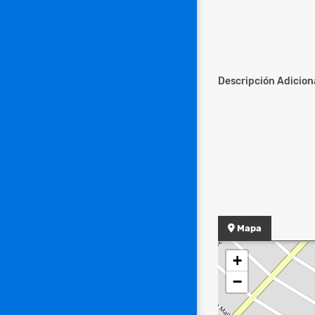
Descripción Adiciona
Mapa
+
−