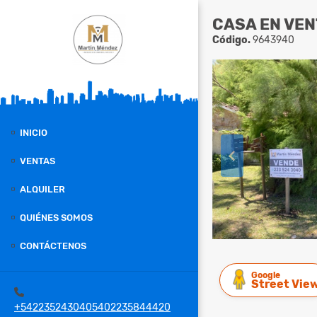
CASA EN VEN
Código.
9643940
INICIO
VENTAS
ALQUILER
QUIÉNES SOMOS
CONTÁCTENOS
Google
Street Vie
+5422352430405402235844420