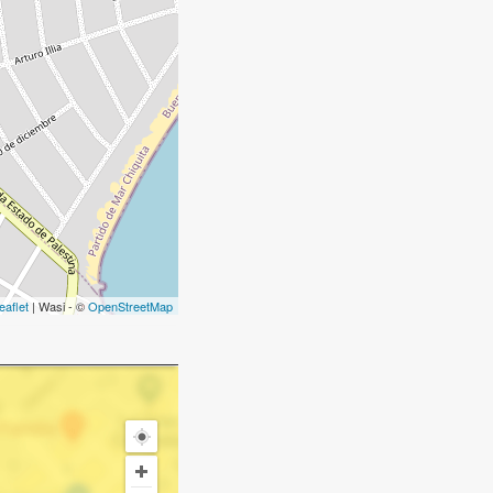
eaflet
| Wasi - ©
OpenStreetMap