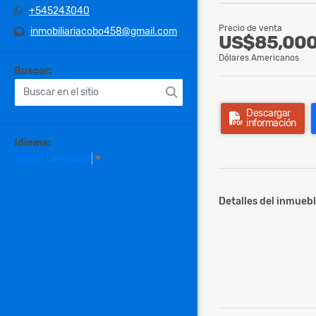
+545243040
Precio de venta
inmobiliariacobo458@gmail.com
US$85,00
Dólares Americanos
Buscar:
Descargar
información
Idioma:
Select Language
▼
Detalles del inmuebl