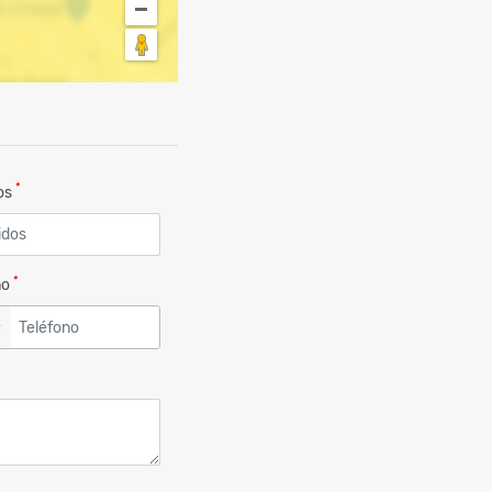
*
dos
*
no
▼