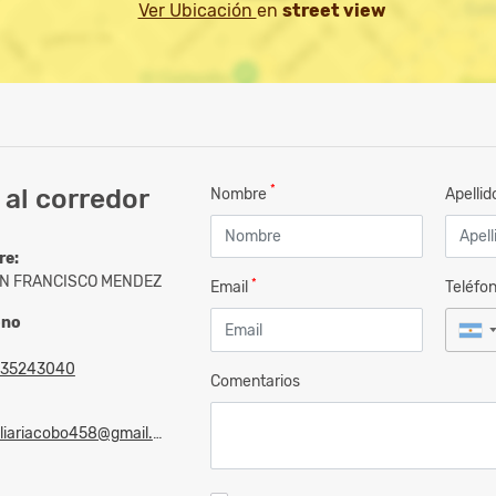
Ver Ubicación
en
street view
*
al corredor
Nombre
Apelli
re:
N FRANCISCO MENDEZ
*
Email
Teléfo
ono
235243040
Comentarios
liariacobo458@gmail.com