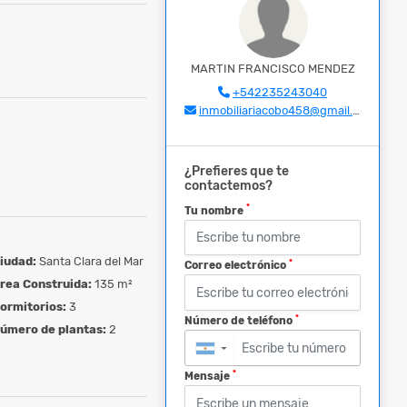
MARTIN FRANCISCO MENDEZ
+542235243040
inmobiliariacobo458@gmail.com
¿Prefieres que te
contactemos?
*
Tu nombre
iudad:
Santa Clara del Mar
*
Correo electrónico
rea Construida:
135 m²
ormitorios:
3
*
Número de teléfono
úmero de plantas:
2
▼
*
Mensaje