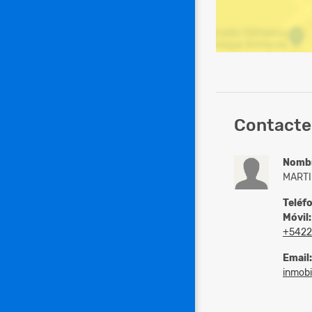
Contacte 
Nomb
MARTI
Teléf
Móvil:
+542
Email:
inmobi