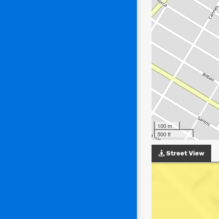
100 m
500 ft
Street View