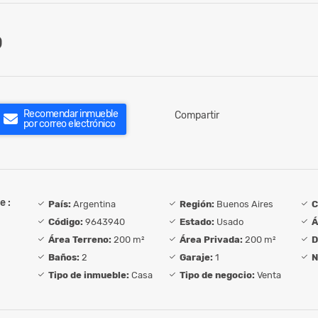
0
Recomendar inmueble
Compartir
por correo electrónico
e :
País:
Argentina
Región:
Buenos Aires
C
Código:
9643940
Estado:
Usado
Á
Área Terreno:
200 m²
Área Privada:
200 m²
D
Baños:
2
Garaje:
1
N
Tipo de inmueble:
Casa
Tipo de negocio:
Venta