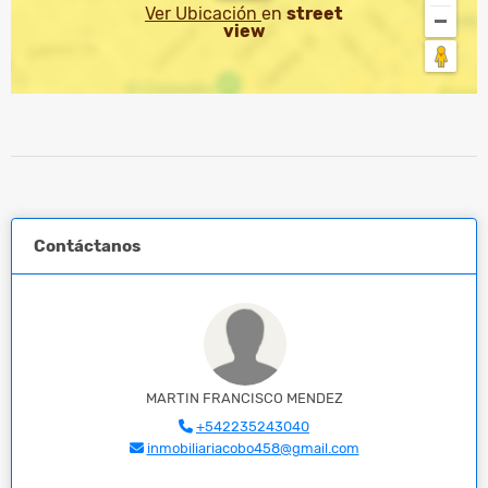
Ver Ubicación
en
street
view
Contáctanos
MARTIN FRANCISCO MENDEZ
+542235243040
inmobiliariacobo458@gmail.com