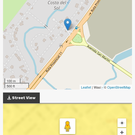
100 m
500 ft
Leaflet
| Wasi - ©
OpenStreetMap
Street View