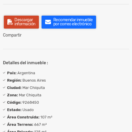
Descargar
Recomendar inmueble
información
por correo electrónico
Compartir
Detalles del inmueble :
País:
Argentina
Región:
Buenos Aires
Ciudad:
Mar Chiquita
Zona:
Mar Chiquita
Código:
9268450
Estado:
Usado
Área Construida:
107 m²
Área Terreno:
667 m²
Área Privada:
125 m²