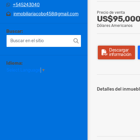
+545243040
Precio de venta
inmobiliariacobo458@gmail.com
US$95,00
Dólares Americanos
Buscar:
Descargar
información
Idioma:
Select Language
▼
Detalles del inmuebl