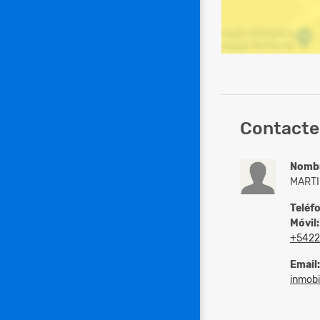
Contacte 
Nomb
MARTI
Teléf
Móvil:
+542
Email:
inmobi