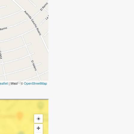
eaflet
| Wasi - ©
OpenStreetMap