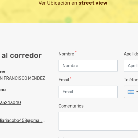
Ver Ubicación
en
street view
*
al corredor
Nombre
Apelli
re:
N FRANCISCO MENDEZ
*
Email
Teléfo
ono
235243040
Comentarios
liariacobo458@gmail.com