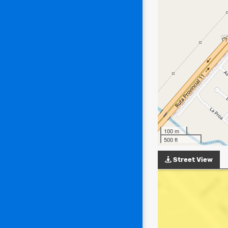
100 m
500 ft
Street View