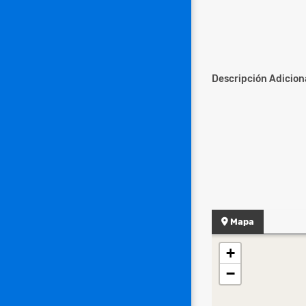
Descripción Adiciona
Mapa
+
−