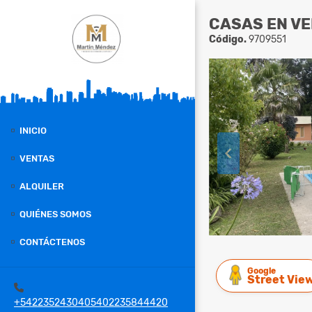
CASAS EN VE
Código.
9709551
INICIO
VENTAS
ALQUILER
QUIÉNES SOMOS
CONTÁCTENOS
Google
Street Vie
+5422352430405402235844420