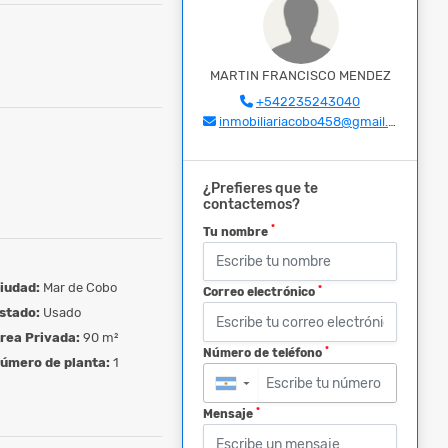
MARTIN FRANCISCO MENDEZ
+542235243040
inmobiliariacobo458@gmail.com
¿Prefieres que te
contactemos?
*
Tu nombre
iudad:
Mar de Cobo
*
Correo electrónico
stado:
Usado
rea Privada:
90 m²
*
Número de teléfono
úmero de planta:
1
▼
*
Mensaje