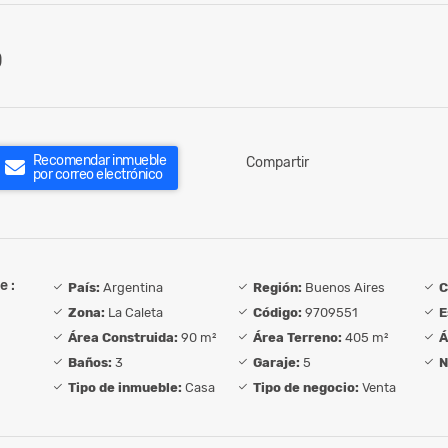
0
Recomendar inmueble
Compartir
por correo electrónico
e :
País:
Argentina
Región:
Buenos Aires
C
Zona:
La Caleta
Código:
9709551
E
Área Construida:
90 m²
Área Terreno:
405 m²
Á
Baños:
3
Garaje:
5
N
Tipo de inmueble:
Casa
Tipo de negocio:
Venta