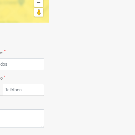
*
dos
*
no
▼